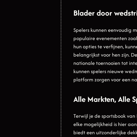
Blader door wedstr
Spelers kunnen eenvoudig ma
populaire evenementen zoals
hun opties te verfijnen, kun
belangrijkst voor hen zijn. D
nationale toernooien tot in
kunnen spelers nieuwe wedmo
platform zorgen voor een na
Alle Markten, Alle
Terwijl je de sportsbook van
elke mogelijkheid is hier aa
biedt een uitzonderlijke dek