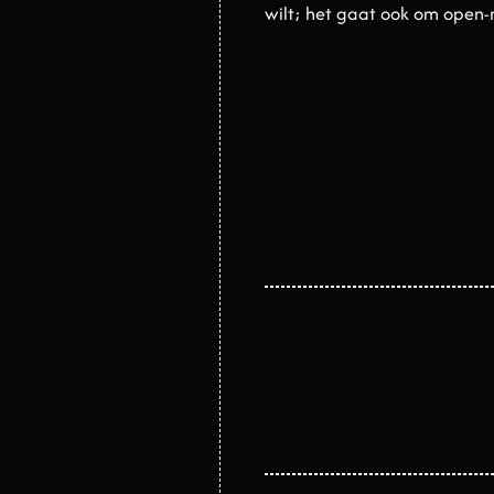
wilt; het gaat ook om open-