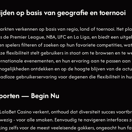
ijden op basis van geografie en toernooi
rkten verkennen op basis van regio, land of toernooi. Het pl
 de Premier League, NBA, UFC en La Liga, en biedt een uitgeb
nen spelers filteren of zoeken op hun favoriete competities, 
eze flexibiliteit stelt gebruikers in staat om te browsen en t
ternationale evenementen, en hun ervaring aan te passen aan 
gelijkheden ontdekken en op de hoogte blijven van de actue
adloze gebruikerservaring voor degenen die flexibiliteit in 
 Sporten — Begin Nu
 LalaBet Casino verkent, onthoud dat diversiteit succes voortb
nwezig - voor alle smaken. Eenvoudig te navigeren interfaces
king zelfs voor de meest veeleisende gokkers, ongeacht hun favo