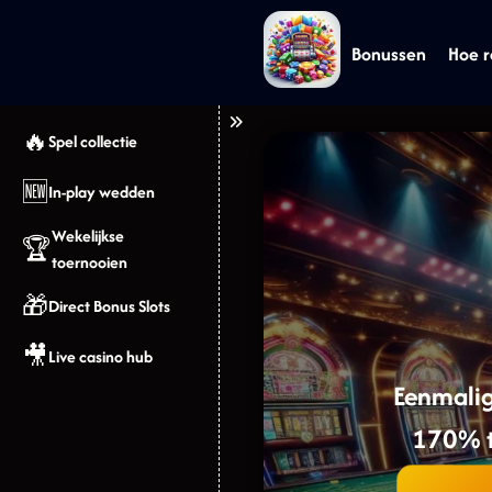
Bonussen
Hoe r
🔥
Spel collectie
🆕
In-play wedden
Wekelijkse
🏆
toernooien
🎁
Direct Bonus Slots
🎥
Live casino hub
Eenmali
170% t