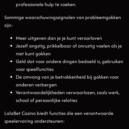
professionele hulp te zoeken.
Sommige waarschuwingssignalen van probleemgokken
zijn:
Meer uitgeven dan je je kunt veroorloven
Jezelf angstig, prikkelbaar of onrustig voelen als je
niet kunt gokken
Geld dat voor andere dingen bedoeld is, gebruiken
voor speelfuncties
De omvang van je betrokkenheid bij gokken voor
anderen verbergen
Verantwoordelijkheden verwaarlozen, zoals werk,
school of persoonlijke relaties
LalaBet Casino biedt functies die een verantwoorde
speelervaring ondersteunen: