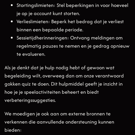
Stortingslimieten: Stel beperkingen in voor hoeveel
je op je account kunt storten.
Verlieslimieten: Beperk het bedrag dat je verliest
binnen een bepaalde periode.
Sessietijdherinneringen: Ontvang meldingen om
regelmatig pauzes te nemen en je gedrag opnieuw
te evalueren.
Als je denkt dat je hulp nodig hebt of gewoon wat
begeleiding wilt, overweeg dan om onze verantwoord
gokken quiz te doen. Dit hulpmiddel geeft je inzicht in
hoe je je speelactiviteiten beheert en biedt
verbeteringssuggesties.
We moedigen je ook aan om externe bronnen te
verkennen die aanvullende ondersteuning kunnen
bieden: