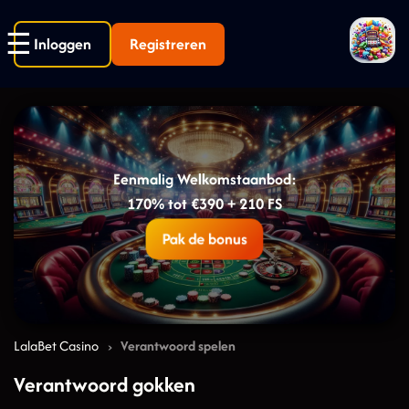
Inloggen
Registreren
Eenmalig Welkomstaanbod:
170% tot €390 + 210 FS
Pak de bonus
›
LalaBet Casino
Verantwoord spelen
Verantwoord gokken