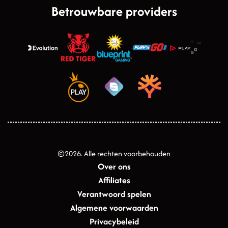
Betrouwbare providers
©
2026
. Alle rechten voorbehouden
Over ons
Affiliates
Verantwoord spelen
Algemene voorwaarden
Privacybeleid