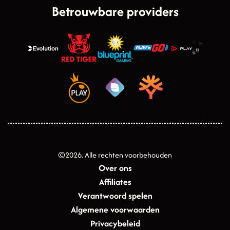
Betrouwbare providers
©
2026
. Alle rechten voorbehouden
Over ons
Affiliates
Verantwoord spelen
Algemene voorwaarden
Privacybeleid