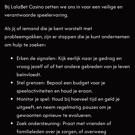
Bij LalaBet Casino zetten we ons in voor een veilige en
verantwoorde speelervaring.
Als jij of iemand die je kent worstelt met
probleemgokken, zijn er stappen die je kunt ondernemen
om hulp te zoeken:
Erken de signalen: Kijk eerlijk naar je gedrag en
vraag jezelf af of het andere gebieden van je leven
beïnvloedt.
Stel grenzen: Bepaal een budget voor je
speelactiviteiten en houd je eraan.
Monitor je spel: Houd bij hoeveel tijd en geld je
uitgeeft, en neem regelmatig pauzes om je
gewoonten opnieuw te evalueren.
Zoek ondersteuning: Praat met vrienden of
familieleden over je zorgen, of overweeg