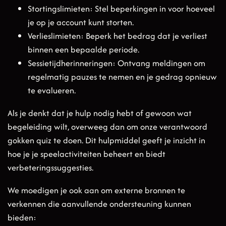
Stortingslimieten: Stel beperkingen in voor hoeveel
je op je account kunt storten.
Verlieslimieten: Beperk het bedrag dat je verliest
binnen een bepaalde periode.
Sessietijdherinneringen: Ontvang meldingen om
regelmatig pauzes te nemen en je gedrag opnieuw
te evalueren.
Als je denkt dat je hulp nodig hebt of gewoon wat
begeleiding wilt, overweeg dan om onze verantwoord
gokken quiz te doen. Dit hulpmiddel geeft je inzicht in
hoe je je speelactiviteiten beheert en biedt
verbeteringssuggesties.
We moedigen je ook aan om externe bronnen te
verkennen die aanvullende ondersteuning kunnen
bieden: