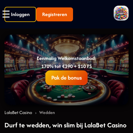
Inloggen
Registreren
Eenmalig Welkomstaanbod:
170% tot €390 + 210 FS
Pak de bonus
›
LalaBet Casino
Wedden
Durf te wedden, win slim bij LalaBet Casino