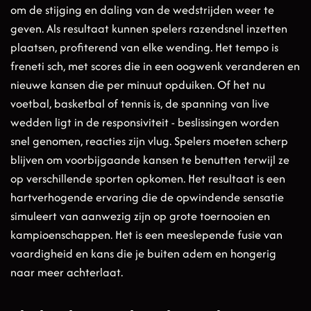
om de stijging en daling van de wedstrijden weer te
geven. Als resultaat kunnen spelers razendsnel inzetten
plaatsen, profiterend van elke wending. Het tempo is
freneti sch, met scores die in een oogwenk veranderen en
nieuwe kansen die per minuut opduiken. Of het nu
voetbal, basketbal of tennis is, de spanning van live
wedden ligt in de responsiviteit - beslissingen worden
snel genomen, reacties zijn vlug. Spelers moeten scherp
blijven om voorbijgaande kansen te benutten terwijl ze
op verschillende sporten opkomen. Het resultaat is een
hartverhogende ervaring die de opwindende sensatie
simuleert van aanwezig zijn op grote toernooien en
kampioenschappen. Het is een meeslepende fusie van
vaardigheid en kans die je buiten adem en hongerig
naar meer achterlaat.