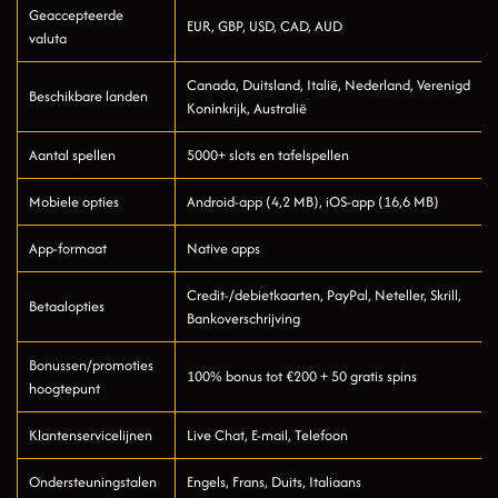
Geaccepteerde
EUR, GBP, USD, CAD, AUD
valuta
Canada, Duitsland, Italië, Nederland, Verenigd
Beschikbare landen
Koninkrijk, Australië
Aantal spellen
5000+ slots en tafelspellen
Mobiele opties
Android-app (4,2 MB), iOS-app (16,6 MB)
App-formaat
Native apps
Credit-/debietkaarten, PayPal, Neteller, Skrill,
Betaalopties
Bankoverschrijving
Bonussen/promoties
100% bonus tot €200 + 50 gratis spins
hoogtepunt
Klantenservicelijnen
Live Chat, E-mail, Telefoon
Ondersteuningstalen
Engels, Frans, Duits, Italiaans