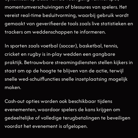
momentumverschuivingen of blessures van spelers. Het
vereist real-time besluitvorming, waarbij gebruik wordt
gemaakt van geverifieerde tools zoals live statistieken en
trackers om weddenschappen te informeren.
In sporten zoals voetbal (soccer), basketbal, tennis,
cricket en rugby is in-play wedden een gangbare
praktijk. Betrouwbare streamingdiensten stellen kijkers in
staat om op de hoogte te blijven van de actie, terwijl
snelle wed-schuiffuncties snelle inzetplaatsing mogelijk
maken.
Cash-out opties worden ook beschikbaar tijdens
evenementen, waardoor spelers de kans krijgen om
gedeeltelijke of volledige terugbetalingen te beveiligen
voordat het evenement is afgelopen.