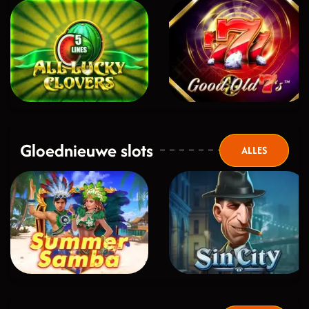
Gloednieuwe slots
ALLES