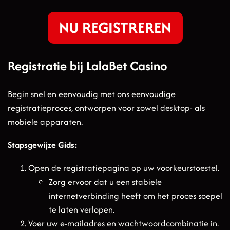
NU REGISTREREN
Registratie bij LalaBet Casino
Begin snel en eenvoudig met ons eenvoudige
registratieproces, ontworpen voor zowel desktop- als
mobiele apparaten.
Stapsgewijze Gids:
Open de registratiepagina op uw voorkeurstoestel.
Zorg ervoor dat u een stabiele
internetverbinding heeft om het proces soepel
te laten verlopen.
Voer uw e-mailadres en wachtwoordcombinatie in.