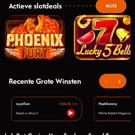
Actieve slotdeals
ALLES
Recente Grote Winsten
‹
›
royalTom
+110.74
FlashTommy
EUR
Dead or Alive 2
White Rabbit Megaways