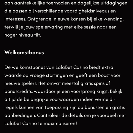
aan aantrekkelijke toernooien en dagelijkse uitdagingen
die passen bij verschillende vaardigheidsniveaus en
interesses. Ontgrendel nieuwe kansen bij elke wending,
terwijl je jouw spelervaring met elke sessie naar een
hoger niveau tilt.
Welkomstbonus
De welkomstbonus van LalaBet Casino biedt extra
waarde op vroege stortingen en geeft een boost voor
nieuwe spelers. Het omvat meestal gratis spins of
bonuscredits, waardoor je een voorsprong krijgt. Bekijk
altijd de belangrijke voorwaarden indien vermeld -
regels kunnen van toepassing zijn op bonussen en gratis
aanbiedingen. Controleer de details om je voordeel met
LalaBet Casino te maximaliseren!