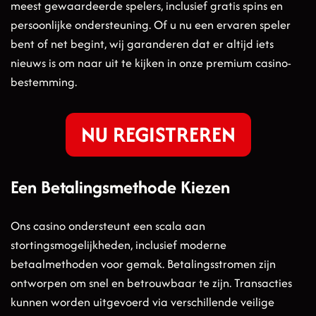
meest gewaardeerde spelers, inclusief gratis spins en
persoonlijke ondersteuning. Of u nu een ervaren speler
bent of net begint, wij garanderen dat er altijd iets
nieuws is om naar uit te kijken in onze premium casino-
bestemming.
NU REGISTREREN
Een Betalingsmethode Kiezen
Ons casino ondersteunt een scala aan
stortingsmogelijkheden, inclusief moderne
betaalmethoden voor gemak. Betalingsstromen zijn
ontworpen om snel en betrouwbaar te zijn. Transacties
kunnen worden uitgevoerd via verschillende veilige