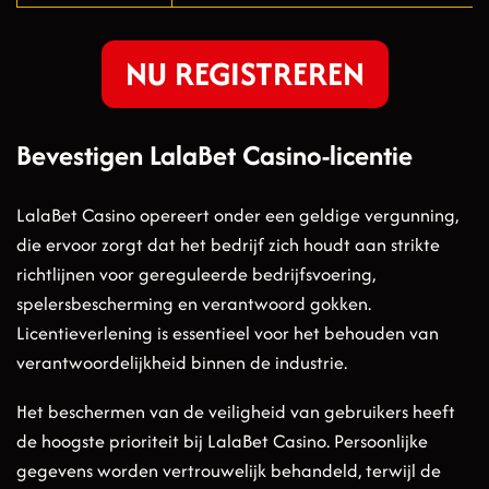
NU REGISTREREN
Bevestigen LalaBet Casino-licentie
LalaBet Casino opereert onder een geldige vergunning,
die ervoor zorgt dat het bedrijf zich houdt aan strikte
richtlijnen voor gereguleerde bedrijfsvoering,
spelersbescherming en verantwoord gokken.
Licentieverlening is essentieel voor het behouden van
verantwoordelijkheid binnen de industrie.
Het beschermen van de veiligheid van gebruikers heeft
de hoogste prioriteit bij LalaBet Casino. Persoonlijke
gegevens worden vertrouwelijk behandeld, terwijl de