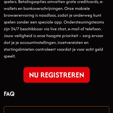
spelers. Betalingsopties omvatten grote creditcards, e-
wallets en bankoverschrijvingen. Onze mobiele
browserervaring is naadloos, zodat je onderweg kunt
spelen zonder een speciale app. Ondersteuningsteams
zijn 24/7 beschikbaar via live chat, e-mail of telefoon.
Jouw veiligheid is onze hoogste prioriteit – zorg ervoor
dat je je accountinstellingen, inzetvereisten en
stortingslimieten controleert voordat je voor echt geld
speelt.
NU REGISTREREN
FAQ