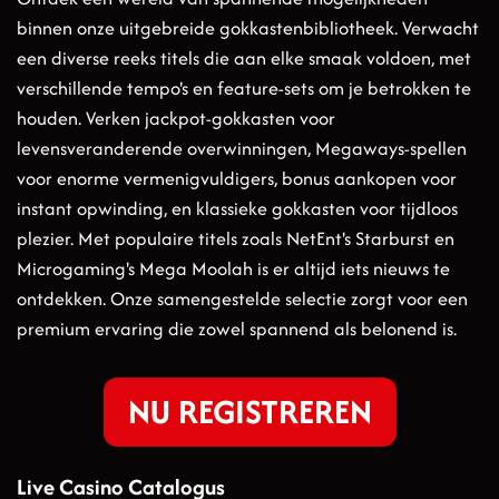
binnen onze uitgebreide gokkastenbibliotheek. Verwacht
een diverse reeks titels die aan elke smaak voldoen, met
verschillende tempo's en feature-sets om je betrokken te
houden. Verken jackpot-gokkasten voor
levensveranderende overwinningen, Megaways-spellen
voor enorme vermenigvuldigers, bonus aankopen voor
instant opwinding, en klassieke gokkasten voor tijdloos
plezier. Met populaire titels zoals NetEnt's Starburst en
Microgaming's Mega Moolah is er altijd iets nieuws te
ontdekken. Onze samengestelde selectie zorgt voor een
premium ervaring die zowel spannend als belonend is.
NU REGISTREREN
Live Casino Catalogus