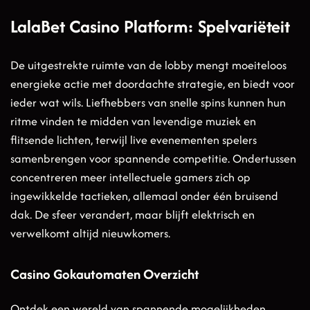
LalaBet Casino Platform: Spelvariëteit
De uitgestrekte ruimte van de lobby mengt moeiteloos
energieke actie met doordachte strategie, en biedt voor
ieder wat wils. Liefhebbers van snelle spins kunnen hun
ritme vinden te midden van levendige muziek en
flitsende lichten, terwijl live evenementen spelers
samenbrengen voor spannende competitie. Ondertussen
concentreren meer intellectuele gamers zich op
ingewikkelde tactieken, allemaal onder één bruisend
dak. De sfeer verandert, maar blijft elektrisch en
verwelkomt altijd nieuwkomers.
Casino Gokautomaten Overzicht
Ontdek een wereld van spannende mogelijkheden