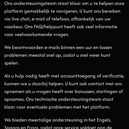
Ons ondersteuningsteam staat klaar om u te helpen onze
platform gemakkelijk te navigeren. U kunt ons bereiken
via live chat, e-mail of telefoon, afhankelijk van uw
voorkeur. Ons FAQ/helppunt heeft ook veel informatie
voor veelvoorkomende vragen.
We beantwoorden e-mails binnen een uur en lossen
problemen meestal snel op, zodat u snel weer kunt
spelen.
Als u hulp nodig heeft met accounttoegang of verificatie,
kunnen we u daarbij helpen. U kunt ook contact met ons
opnemen als u vragen heeft over bonussen, stortingen of
opnames. Ons technische ondersteuningsteam staat
klaar voor eventuele problemen met het platform.
We bieden meertalige ondersteuning in het Engels,
Spaans en Frans, zodat onze service voldoet aan de