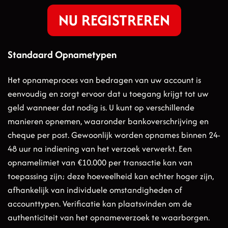
NU REGISTREREN
Standaard Opnametypen
Het opnameproces van bedragen van uw account is
eenvoudig en zorgt ervoor dat u toegang krijgt tot uw
geld wanneer dat nodig is. U kunt op verschillende
manieren opnemen, waaronder bankoverschrijving en
cheque per post. Gewoonlijk worden opnames binnen 24-
48 uur na indiening van het verzoek verwerkt. Een
opnamelimiet van €10.000 per transactie kan van
toepassing zijn; deze hoeveelheid kan echter hoger zijn,
afhankelijk van individuele omstandigheden of
accounttypen. Verificatie kan plaatsvinden om de
authenticiteit van het opnameverzoek te waarborgen.