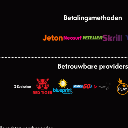
Betalingsmethoden
Betrouwbare providers
Alle rechten voorbehouden