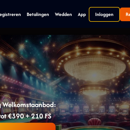
egistreren
Betalingen
Wedden
App
Inloggen
R
g Welkomstaanbod:
ot €390 + 210 FS