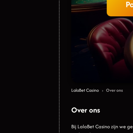
Pa
›
LalaBet Casino
Over ons
Over ons
Bij LalaBet Casino zijn we 