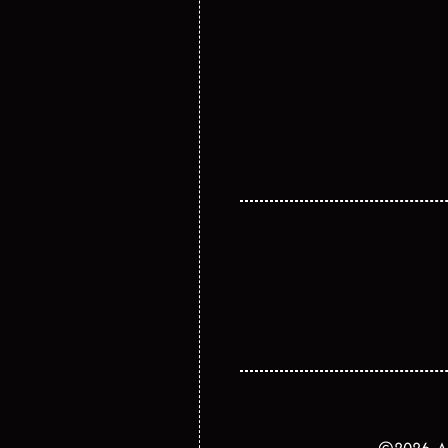
©
2026
. 