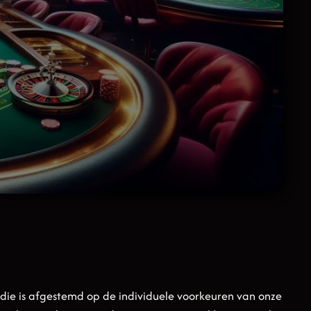
 die is afgestemd op de individuele voorkeuren van onze